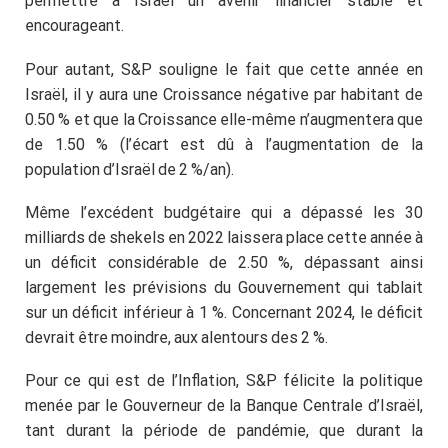
permettre à Israël un avenir financier stable et
encourageant.
N'attendez pas la dernière
Pour autant, S&P souligne le fait que cette année en
minute !
Israël, il y aura une Croissance négative par habitant de
0.50 % et que la Croissance elle-même n’augmentera que
de 1.50 % (l’écart est dû à l’augmentation de la
population d’Israël de 2 %/an).
Même l’excédent budgétaire qui a dépassé les 30
milliards de shekels en 2022 laissera place cette année à
un déficit considérable de 2.50 %, dépassant ainsi
largement les prévisions du Gouvernement qui tablait
sur un déficit inférieur à 1 %. Concernant 2024, le déficit
devrait être moindre, aux alentours des 2 %.
Pour ce qui est de l’Inflation, S&P félicite la politique
menée par le Gouverneur de la Banque Centrale d’Israël,
tant durant la période de pandémie, que durant la