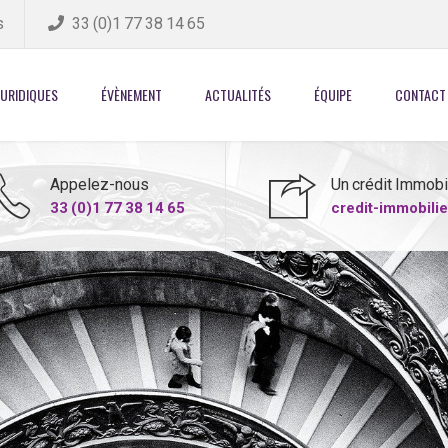
s
33 (0)1 77 38 14 65
JURIDIQUES
ÉVÈNEMENT
ACTUALITÉS
ÉQUIPE
CONTACT
Appelez-nous
Un crédit Immobil
33 (0)1 77 38 14 65
credit-immobili